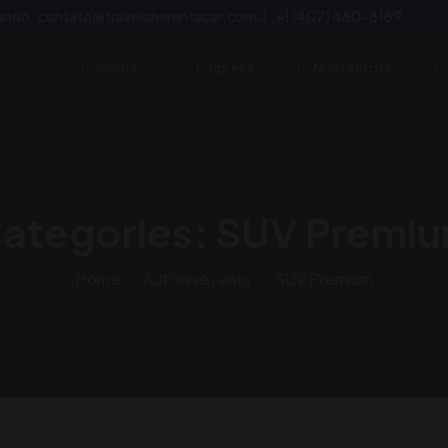
lando
contato@travelonerentacar.com
+1 (407) 460-8189
Home
Empresa
Nossa Frota
ategories:
SUV Premi
Home
Autohive rents
SUV Premium