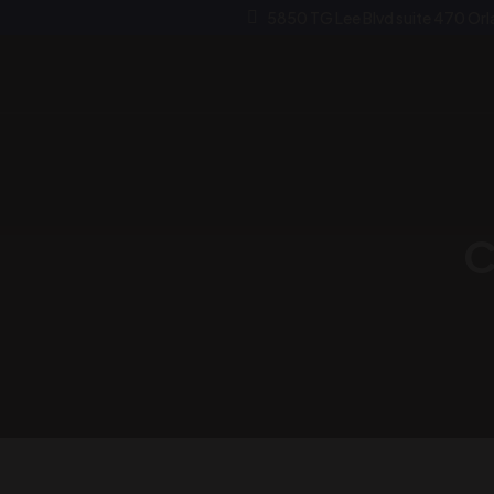
5850 TG Lee Blvd suite 470 Or
C