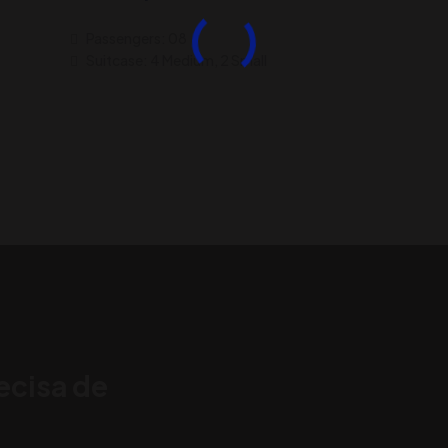
Passengers: 08
Suitcase: 4 Medium, 2 Small
ecisa de