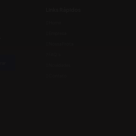
Links Rápidos
Home
Empresa
-
Nossa Frota
FAQ´s
rar
Novidades
Contato