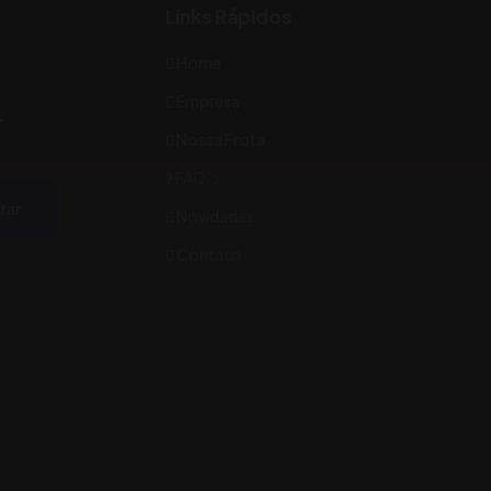
Links Rápidos
Home
Empresa
-
Nossa Frota
FAQ´s
rar
Novidades
Contato