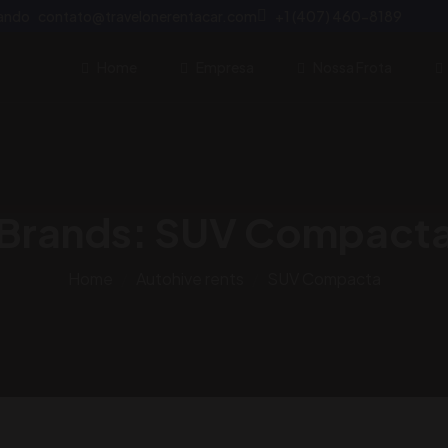
lando
contato@travelonerentacar.com
+1 (407) 460-8189
Home
Empresa
Nossa Frota
Brands:
SUV Compact
Home
Autohive rents
SUV Compacta