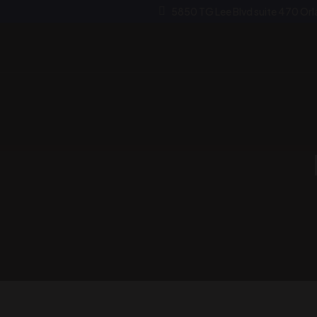
5850 TG Lee Blvd suite 470 Or